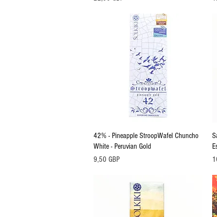
Vista rápida
42% - Pineapple StroopWafel Chuncho
S
White - Peruvian Gold
E
Precio
Pr
9,50 GBP
1