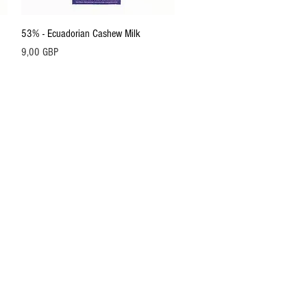
Vista rápida
53% - Ecuadorian Cashew Milk
Precio
9,00 GBP