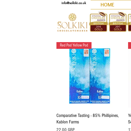
info@solkiki.co.uk
HOME
Red Pod Yellow Pod
Vista rápida
Comparative Tasting - 85% Phillipines,
Y
Kablon Farms
S
Precio
Pr
22,00 GBP
1