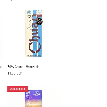
Vista rápida
ón
70% Chuao - Venezuela
Precio
11,00 GBP
Adaptogenic!