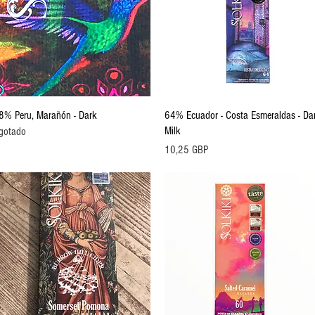
Vista rápida
Vista rápida
8% Peru, Marañón - Dark
64% Ecuador - Costa Esmeraldas - Da
Milk
gotado
Precio
10,25 GBP