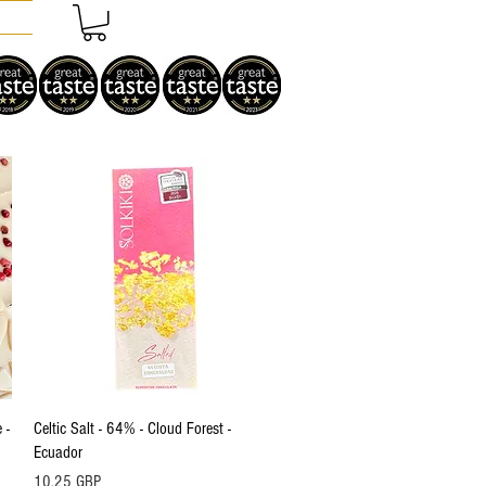
Vista rápida
 -
Celtic Salt - 64% - Cloud Forest -
Ecuador
Precio
10,25 GBP