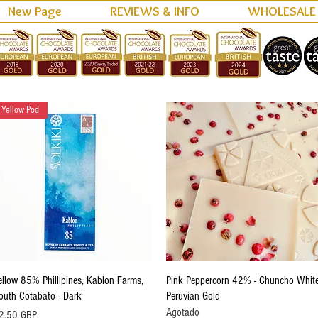
New Page
REVIEWS & INFO
WHOLESALE
Yellow Pod
Vista rápida
Vista rápida
ellow 85% Phillipines, Kablon Farms,
Pink Peppercorn 42% - Chuncho White
outh Cotabato - Dark
Peruvian Gold
Agotado
ecio
2,50 GBP