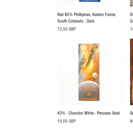
Vista rápida
Red 85% Phillipines, Kablon Farms,
6
South Cotabato - Dark
S
Precio
Pr
12,50 GBP
1
Vista rápida
42% - Chuncho White - Peruvian Gold
G
Precio
Pr
10,00 GBP
9