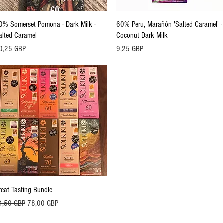
Vista rápida
Vista rápida
0% Somerset Pomona - Dark Milk -
60% Peru, Marañón 'Salted Caramel' -
alted Caramel
Coconut Dark Milk
ecio
Precio
0,25 GBP
9,25 GBP
Vista rápida
reat Tasting Bundle
ecio
Precio de oferta
1,50 GBP
78,00 GBP