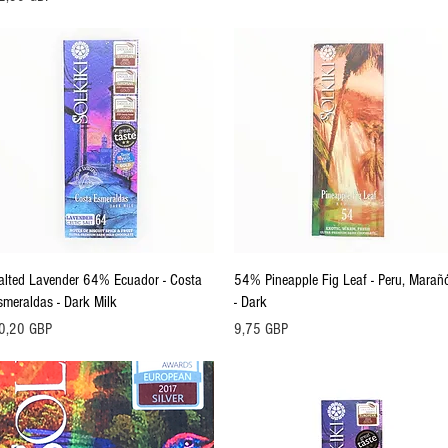
Vista rápida
Vista rápida
alted Lavender 64% Ecuador - Costa
54% Pineapple Fig Leaf - Peru, Marañ
smeraldas - Dark Milk
- Dark
ecio
Precio
0,20 GBP
9,75 GBP