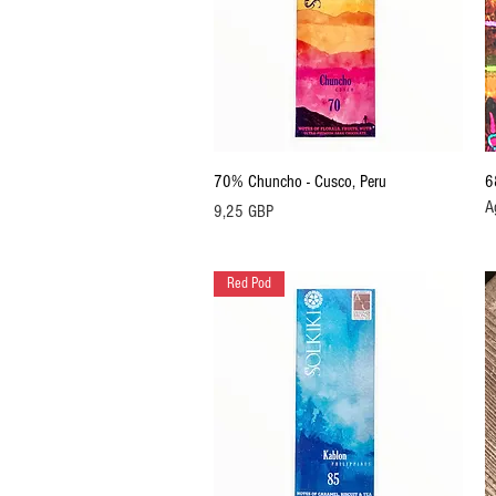
Vista rápida
70% Chuncho - Cusco, Peru
6
A
Precio
9,25 GBP
Red Pod