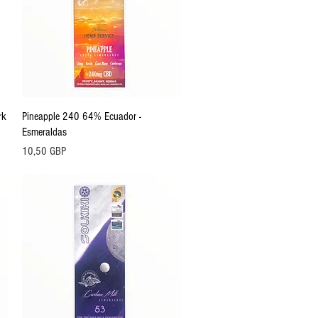
Vista rápida
rk
Pineapple 240 64% Ecuador -
Esmeraldas
Precio
10,50 GBP